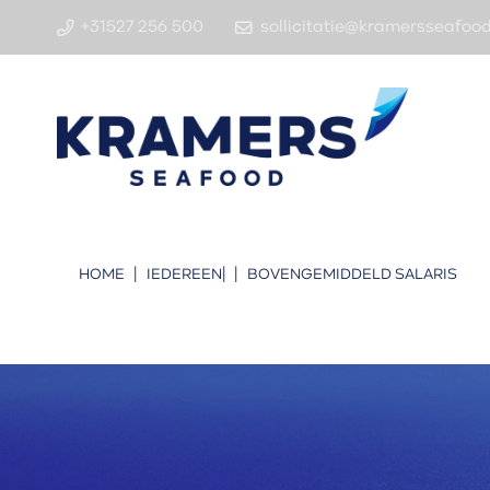
+31527 256 500
sollicitatie@kramersseafoo
HOME
|
IEDEREEN
|
|
BOVENGEMIDDELD SALARIS