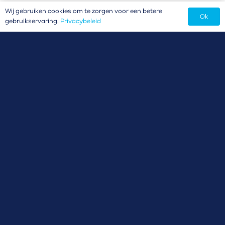
Wij gebruiken cookies om te zorgen voor een betere
Ok
gebruikservaring.
Privacybeleid
WERKEN BIJ KRAMERS’ SEAFOOD
Eén van de meest moderne visverwerkende